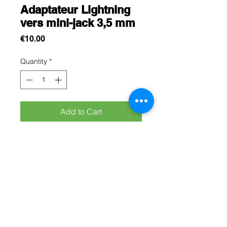
Adaptateur Lightning
vers mini-jack 3,5 mm
Price
€10.00
Quantity
*
Add to Cart
Cet adaptateur vous permet de
connecter des appareils fonctionnant
avec une prise jack audio 3,5 mm à
vos appareils dotés d’un port
Lightning.
Rue Léon Theodor, 8 1090 Jette