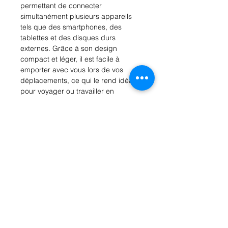
permettant de connecter
simultanément plusieurs appareils
tels que des smartphones, des
tablettes et des disques durs
externes. Grâce à son design
compact et léger, il est facile à
emporter avec vous lors de vos
déplacements, ce qui le rend idéal
pour voyager ou travailler en
déplacement. L'adaptateur est
également compatible avec une
large gamme d'appareils,
notamment les ordinateurs portables,
les ordinateurs de bureau et les
consoles de jeux, ce qui en fait un
complément polyvalent à toute
configuration technologique.
Améliorez vos options de
connectivité avec l'adaptateur HUB
USB 4IN1 XSSIVE et profitez de la
commodité de plusieurs ports USB